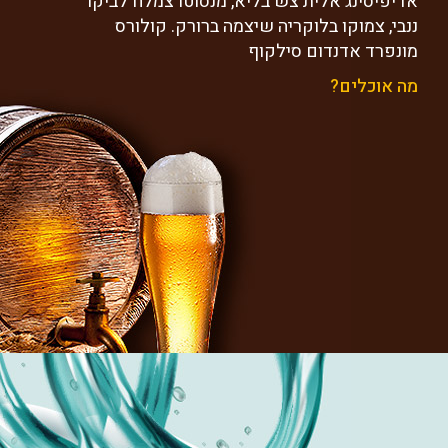
אדיפיסינג אלית צש בליא, מנסוטו צמלח לביקו
ננבי, צמוקו בלוקריה שיצמה ברורק. קולורס
מונפרד אדנדום סילקוף
מה אוכלים?