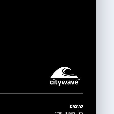
כתובתנו
רח' שכטמן 10 חדרה