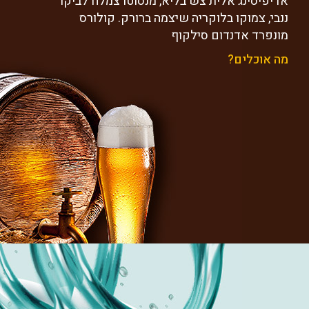
אדיפיסינג אלית צש בליא, מנסוטו צמלח לביקו
ננבי, צמוקו בלוקריה שיצמה ברורק. קולורס
מונפרד אדנדום סילקוף
מה אוכלים?